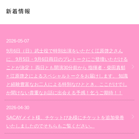
2026-05-07
9月6日（日）武士役で特別出演をいただく江原啓之さん
に、9月5日・9月6日両日のプレトークにご登壇いただける
ことが決定！ 両日とも開演30分前から 指揮者・柴田真郁
× 江原啓之によるスペシャルトークをお届けします。 知識
と経験豊富なお二人による特別なひととき。ここだけでし
か聞けない貴重なお話に出会える予感！乞うご期待！！
2026-04-30
SACAYメイト様、チケットぴあ様にチケットを追加発券
いたしましたのでそちらもご覧ください。