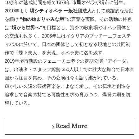
10余年の熟成期間を経て1978年
市民オペラ
が堺市に誕生。
2010年より
堺シティオペラ
一般社団法人
として飛躍的な活動
を続け
“
物の始まりゃみな堺
”
の言葉を実践。その活動の特色
は
“
堺から世界へ
”
を目標とし、海外の歌劇場やオペラ団体と
の交流も数多く、2006年にはイタリアのプッチーニフェステ
ィバルに於いて、日本の団体として初となる現地との共同制
作で「蝶々夫人」を実現。オペラ史に名を残す。
2019年堺市新設のフェニーチェ堺での定期公演『アイーダ』
は、出演者・スタッフ総勢 350人以上での壮大な舞台で日本全
国から注目を集め、その公演は今も語り継がれている。
輝かしい久遠の芸術音楽をこよなく愛し、その伝承と創造を
追求して音楽の持てる可能性を求め育みつつ、爆発の期を切
望している。
Read More