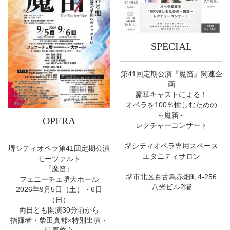
SPECIAL
第41回定期公演『魔笛』関連企
画
豪華キャストによる！
オペラを100％愉しむための
～魔笛～
OPERA
レクチャーコンサート
堺シティオペラ専用スペース
堺シティオペラ第41回定期公演
エタニティサロン
モーツァルト
『魔笛』
堺市北区百舌鳥赤畑町4-256
フェニーチェ堺大ホール
八光ビル2階
2026年9月5日（土）・6日
（日）
両日とも開演30分前から
指揮者・柴田真郁×特別出演・